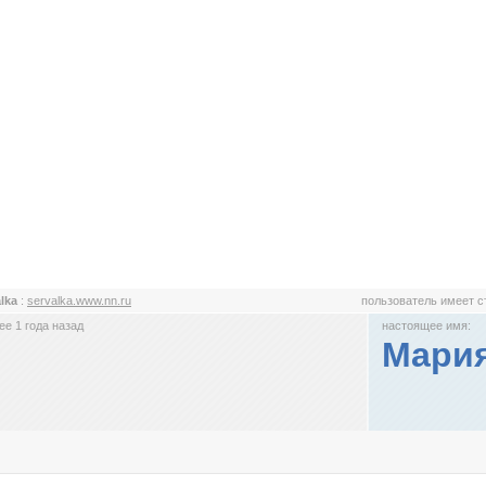
alka
:
servalka.www.nn.ru
пользователь имеет 
е 1 года назад
настоящее имя:
Мария