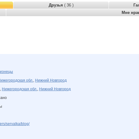
Друзья
( 36 )
Га
Мне нра
изнецы
ижегородская обл.
,
Нижний Новгород
,
Нижегородская обл.
,
Нижний Новгород
зано
ны
ers/servalka/blog/