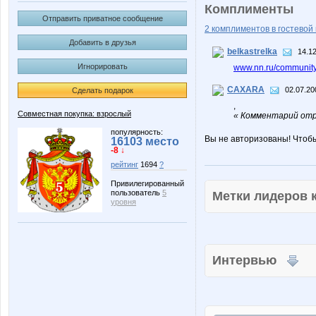
Комплименты
Отправить приватное сообщение
2 комплиментов в гостевой 
Добавить в друзья
belkastrelka
14.12
Игнорировать
www.nn.ru/community
CAXARA
02.07.20
Сделать подарок
,
Совместная покупка: взрослый
« Комментарий отр
популярность:
Вы не авторизованы! Чтоб
16103 место
-8 ↓
рейтинг
1694
?
Привилегированный
пользователь
5
Метки лидеров
уровня
Интервью