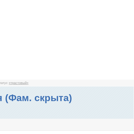
статус
«трастовый»
 (Фам. скрыта)