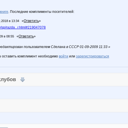
книге
. Последние комплименты посетителей:
«
Ответить
»
.2018 в 13:34
/sp/razda...r.html#219047078
«
Ответить
»
09 в 08:55
едактирован пользователем Сделана в СССР 01-09-2009 11:33 »
ы оставить комплимент необходимо
войти
или
зарегистрироваться
 клубов