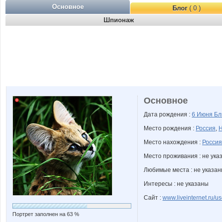
Основное
Блог
( 0 )
Шпионаж
Основное
Дата рождения :
6 Июня
Бл
Место рождения :
Россия
,
Н
Место нахождения :
Россия
Место проживания : не ука
Любимые места : не указа
Интересы : не указаны
Сайт :
www.liveinternet.ru/us
Портрет заполнен на 63 %